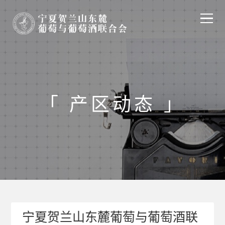
主页
关于联合会
「 产区动态 」
探索发现
产区动态
会员中心
宁夏贺兰山东麓葡萄与葡萄酒联